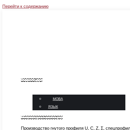
Перейти к содержанию
Facebook
Instagram
YouTube
Linkedin
sales@sj-profil.com.ua
+38 067-333-66-77
Блог
Контакты
Виджет_рус
язык
МОВА
ЯЗЫК
Микровиджет шапка укр
Производство гнутого профиля U, C, Z, Σ, спецпрофи