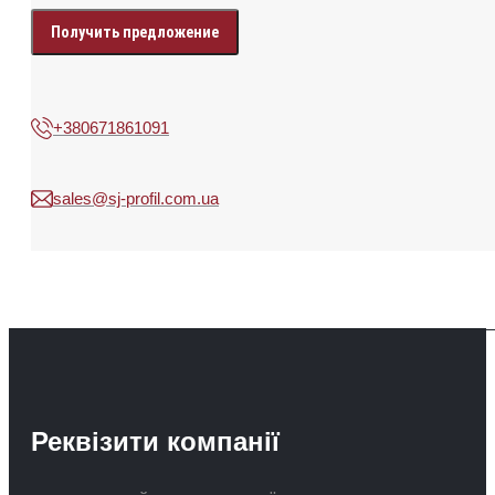
your
data
+380671861091
sales@sj-profil.com.ua
Реквізити компанії