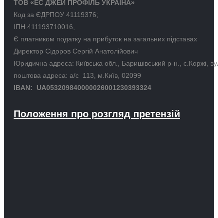
ТОВ «ЕС ДЖЕЙ ПРОФІЛЬ УКРАЇНА»
Код за ЄДРПОУ 41119376;
ІПН 411193710016,
Є платником податку на прибуток на загальних підставах
Директор Сідоров Сергій Анатолійович
Юридична адреса: Київська обл., Баришівський р-н., с.Коржі, в
поштова адреса: а/с 113, м.Київ, 02099
IBAN: UA053209840000026001230393324
Положення про розгляд претензій