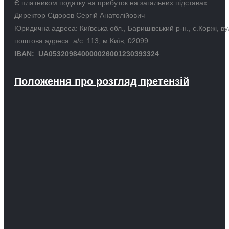
Є платником податку на прибуток на загальних підставах
Директор Сідоров Сергій Анатолійович
Юридична адреса: Київська обл., Баришівський р-н., с.Коржі, в
поштова адреса: а/с 113, м.Київ, 02099
IBAN: UA053209840000026001230393324
Положення про розгляд претензій