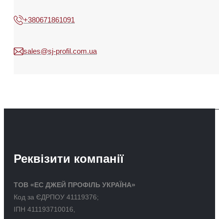
+380671861091
sales@sj-profil.com.ua
Реквізити компанії
ТОВ «ЕС ДЖЕЙ ПРОФІЛЬ УКРАЇНА»
Код за ЄДРПОУ 41119376;
ІПН 411193710016,