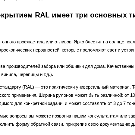
крытием RAL имеет три основных т
онного профнастила или отливов. Ярко блестит на солнце пос
роскопических неровностей, которые преломляют свет и устра
ва производителей забора или обшивки для дома. Качественны
винила, черепицы и т.д.).
стандарту (RAL) — это практически универсальный материал. 
еского применения. Ширина рулонов может быть различной: от 10
мого для конкретной задачи, и может составлять от 3 до 7 тон
имые вопросы вы можете позвонив нашим консультантам или за
аполнить форму обратной связи, прикрепив свою документацию д