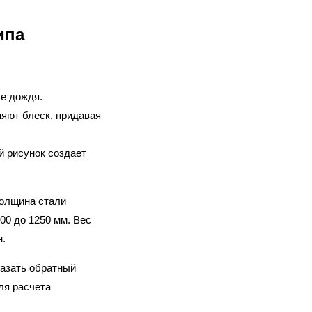
ипа
ле дождя.
няют блеск, придавая
й рисунок создает
Толщина стали
00 до 1250 мм. Вес
н.
казать обратный
ля расчета