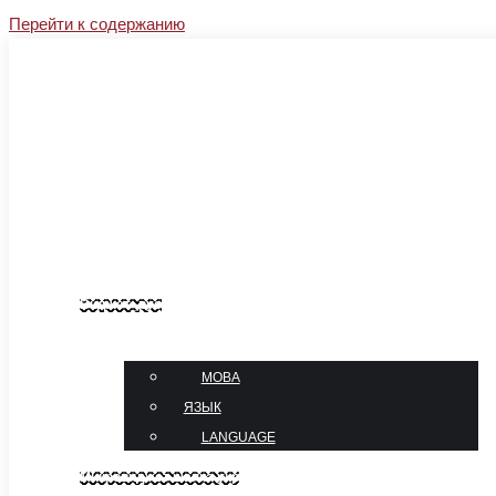
Перейти к содержанию
Facebook
Instagram
YouTube
Linkedin
sales@sj-profil.com.ua
+38 067-333-66-77
Блог
Контакты
Виджет_рус
язык
МОВА
ЯЗЫК
LANGUAGE
Микровиджет шапка укр