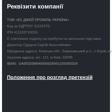
Реквізити компанії
ТОВ «ЕС ДЖЕЙ ПРОФІЛЬ УКРАЇНА»
Код за ЄДРПОУ 41119376;
ІПН 411193710016,
Є платником податку на прибуток на загальних підставах
Директор Сідоров Сергій Анатолійович
Юридична адреса: Київська обл., Баришівський р-н., с.Коржі, в
поштова адреса: а/с 113, м.Київ, 02099
IBAN: UA053209840000026001230393324
Положення про розгляд претензій