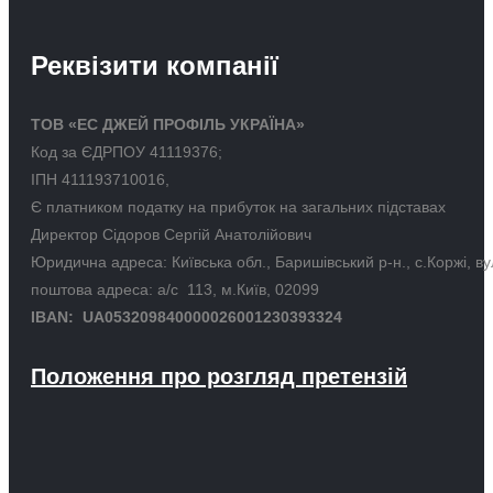
Реквізити компанії
ТОВ «ЕС ДЖЕЙ ПРОФІЛЬ УКРАЇНА»
Код за ЄДРПОУ 41119376;
ІПН 411193710016,
Є платником податку на прибуток на загальних підставах
Директор Сідоров Сергій Анатолійович
Юридична адреса: Київська обл., Баришівський р-н., с.Коржі, в
поштова адреса: а/с 113, м.Київ, 02099
IBAN: UA053209840000026001230393324
Положення про розгляд претензій