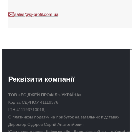
sales@sj-profil.com.ua
Реквізити компанії
ТОВ «ЕС ДЖЕЙ ПРОФІЛЬ УКРАЇНА»
Код за ЄДРПОУ 41119376;
ІПН 411193710016,
Є платником податку на прибуток на загальних підставах
Директор Сідоров Сергій Анатолійович
Юридична адреса: Київська обл., Баришівський р-н., с.Коржі, в