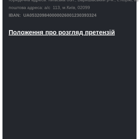
поштова адреса: а/с 113, м.Київ, 02099
IBAN: UA053209840000026001230393324
Положення про розгляд претензій