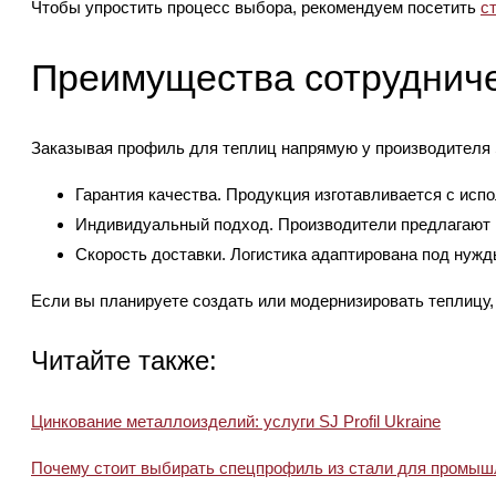
Чтобы упростить процесс выбора, рекомендуем посетить
с
Преимущества сотрудниче
Заказывая профиль для теплиц напрямую у производителя SJ
Гарантия качества. Продукция изготавливается с ис
Индивидуальный подход. Производители предлагают 
Скорость доставки. Логистика адаптирована под нужд
Если вы планируете создать или модернизировать теплицу, 
Читайте также:
Цинкование металлоизделий: услуги SJ Profil Ukraine
Почему стоит выбирать спецпрофиль из стали для промыш