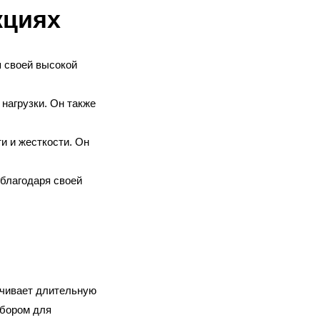
кциях
я своей высокой
нагрузки. Он также
и и жесткости. Он
благодаря своей
ечивает длительную
ыбором для