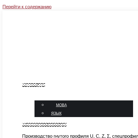
Перейти к содержанию
Facebook
Instagram
YouTube
Linkedin
sales@sj-profil.com.ua
+38 067-333-66-77
Блог
Контакты
Виджет_рус
язык
МОВА
ЯЗЫК
Микровиджет шапка укр
Производство гнутого профиля U, C, Z, Σ, спецпрофи