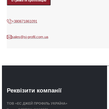
data
+380671861091
sales@sj-profil.com.ua
Реквізити компанії
ТОВ «ЕС ДЖЕЙ ПРОФІЛЬ УКРАЇНА»