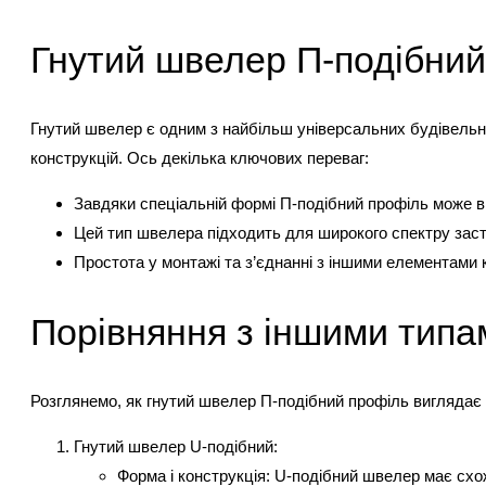
Гнутий швелер П-подібний
Гнутий швелер є одним з найбільш універсальних будівельни
конструкцій. Ось декілька ключових переваг:
Завдяки спеціальній формі П-подібний профіль може в
Цей тип швелера підходить для широкого спектру засто
Простота у монтажі та з’єднанні з іншими елементами к
Порівняння з іншими типа
Розглянемо, як гнутий швелер П-подібний профіль виглядає н
Гнутий швелер U-подібний:
Форма і конструкція: U-подібний швелер має схож