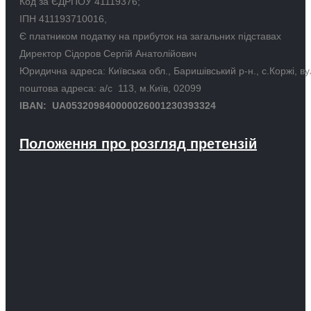
Код за ЄДРПОУ 41119376;
ІПН 411193710016,
Є платником податку на прибуток на загальних підставах
Директор Сідоров Сергій Анатолійович
Юридична адреса: Київська обл., Баришівський р-н., с.Коржі, в
поштова адреса: а/с 113, м.Київ, 02099
IBAN: UA053209840000026001230393324
Положення про розгляд претензій