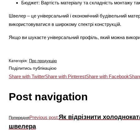
Бюджет: Вартість матеріалу та складність монтажу так
Швелер – це універсальний і економічний будівельний матері
використовуватися в широкому спектрі конструкцій.
Якщо ви шукаєте універсальний профіль, який можна викори
Категорія:
Про продукцію
Поділитись публікацією
Share with Twitter
Share with Pinterest
Share with Facebook
Share
Post navigation
Як відрізнити холоднокат
Previous post:
Попередня
швелера