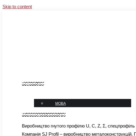
Skip to content
Facebook
Instagram
YouTube
Linkedin
sales@sj-profil.com.ua
+38 067-333-66-77
Блог
Контакти
Виджет_укр
мова
МОВА
Микровиджет шапка укр
Виробництво гнутого профілю U, C, Z, Σ, спецпрофіль
Компанія SJ Profil – виробництво металоконструкцій.