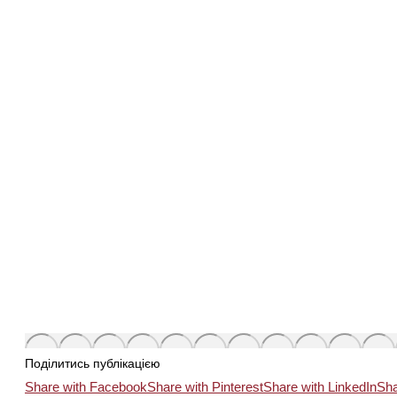
Поділитись публікацією
Share with Facebook
Share with Pinterest
Share with LinkedIn
Sha