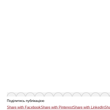
Поділитись публікацією
Share with Facebook
Share with Pinterest
Share with LinkedIn
Sha