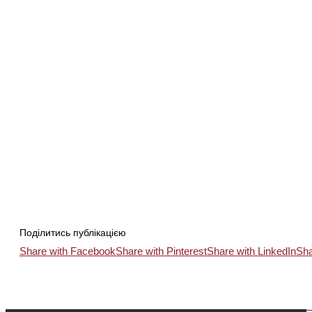
Поділитись публікацією
Share with Facebook
Share with Pinterest
Share with LinkedIn
Sha