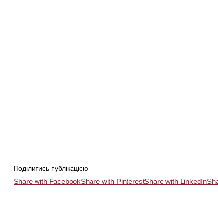
Поділитись публікацією
Share with Facebook
Share with Pinterest
Share with LinkedIn
Sha