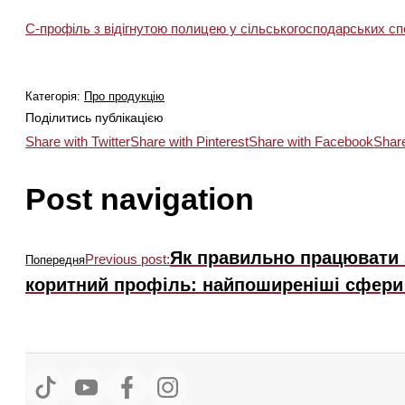
С-профіль з відігнутою полицею у сільськогосподарських с
Категорія:
Про продукцію
Поділитись публікацією
Share with Twitter
Share with Pinterest
Share with Facebook
Share
Post navigation
Як правильно працювати 
Previous post:
Попередня
коритний профіль: найпоширеніші сфери