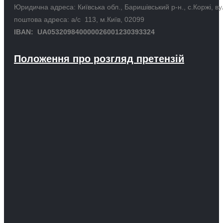
Юридична адреса: Київська обл., Баришівський р-н., с.Коржі, в
поштова адреса: а/с 113, м.Київ, 02099
IBAN: UA053209840000026001230393324
Положення про розгляд претензій