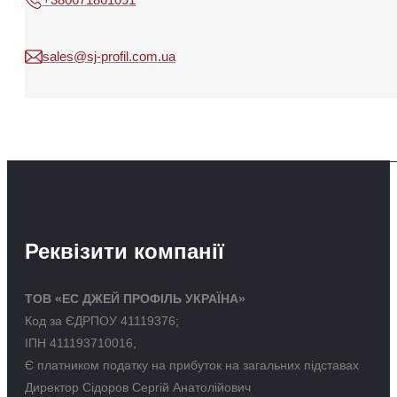
sales@sj-profil.com.ua
Реквізити компанії
ТОВ «ЕС ДЖЕЙ ПРОФІЛЬ УКРАЇНА»
Код за ЄДРПОУ 41119376;
ІПН 411193710016,
Є платником податку на прибуток на загальних підставах
Директор Сідоров Сергій Анатолійович