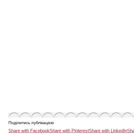
Поділитись публікацією
Share with Facebook
Share with Pinterest
Share with LinkedIn
Sha