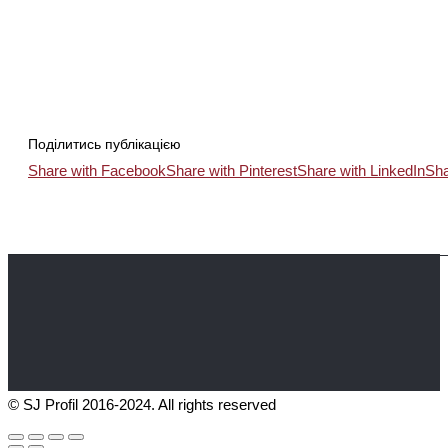
Поділитись публікацією
Share with Facebook
Share with Pinterest
Share with LinkedIn
Sha
© SJ Profil 2016-2024. All rights reserved