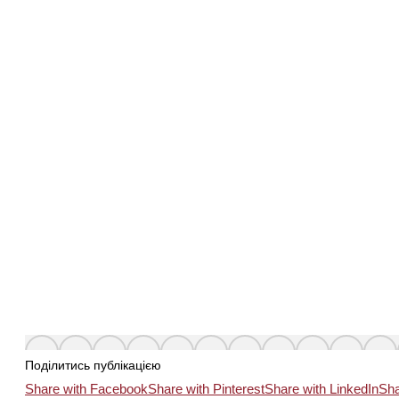
Поділитись публікацією
Share with Facebook
Share with Pinterest
Share with LinkedIn
Sha