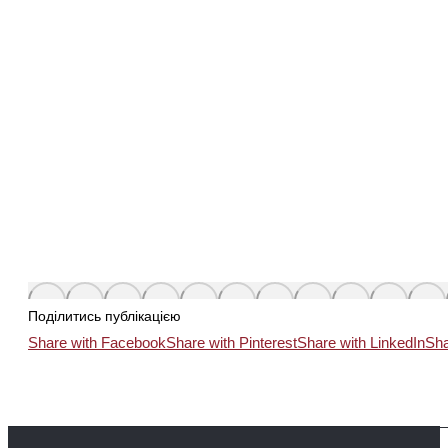
Поділитись публікацією
Share with Facebook
Share with Pinterest
Share with LinkedIn
Sha