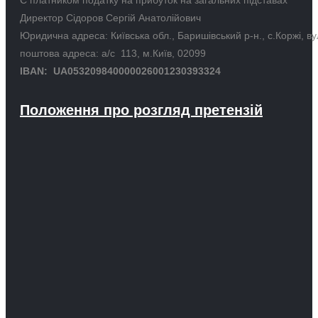
Є платником податку на прибуток на загальних підставах
Директор Сідоров Сергій Анатолійович
Юридична адреса: Київська обл., Баришівський р-н., с.Коржі, в
поштова адреса: а/с 113, м.Київ, 02099
IBAN: UA053209840000026001230393324
Положення про розгляд претензій