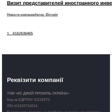
Визит представителей иностранного инвес
Новости компании
Автор:
Вікторія
1
…
61
62
63
64
65
Реквізити компанії
ТОВ «ЕС ДЖЕЙ ПРОФІЛЬ УКРАЇНА»
Код за ЄДРПОУ 41119376;
ІПН 411193710016,