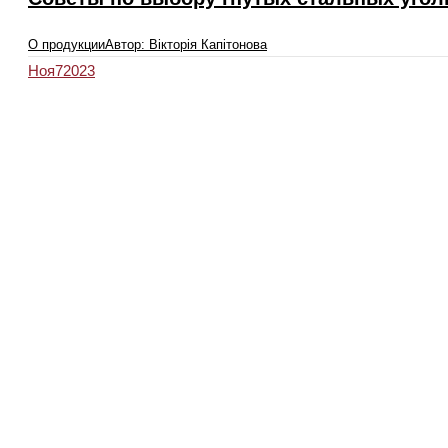
О продукции
Автор:
Вікторія Капітонова
Ноя
7
2023