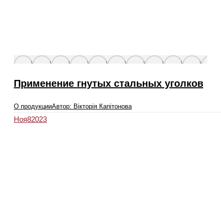
Применение гнутых стальных уголков
О продукции
Автор:
Вікторія Капітонова
Ноя
8
2023