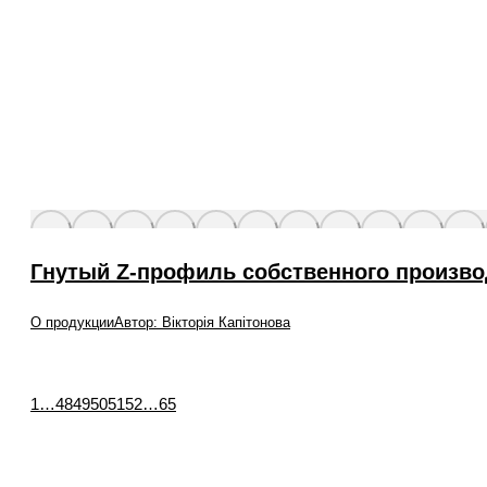
Гнутый Z-профиль собственного произво
О продукции
Автор:
Вікторія Капітонова
1
…
48
49
50
51
52
…
65