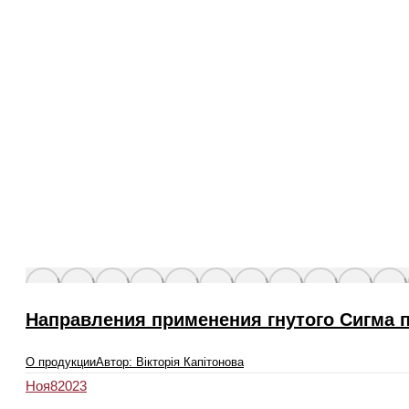
Направления применения гнутого Сигма 
О продукции
Автор:
Вікторія Капітонова
Ноя
8
2023