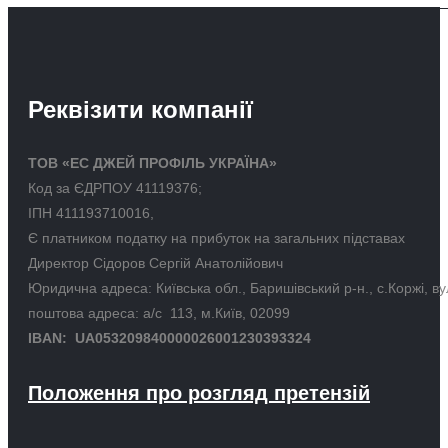
Реквізити компанії
ТОВ «ЕС ДЖЕЙ ПРОФІЛЬ УКРАЇНА»
Код за ЄДРПОУ 41119376;
ІПН 411193710016,
Є платником податку на прибуток на загальних підставах
Директор Сідоров Сергій Анатолійович
Юридична адреса: Київська обл., Баришівський р-н., с.Коржі, в
поштова адреса: а/с 113, м.Київ, 02099
IBAN: UA053209840000026001230393324
Положення про розгляд претензій