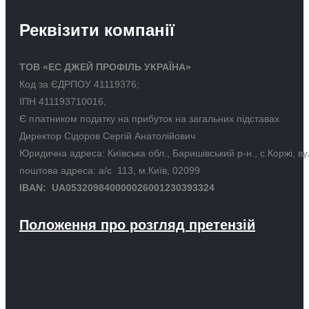
Реквізити компанії
ТОВ «ЕС ДЖЕЙ ПРОФІЛЬ УКРАЇНА»
Код за ЄДРПОУ 41119376;
ІПН 411193710016,
Є платником податку на прибуток на загальних підставах
Директор Сідоров Сергій Анатолійович
Юридична адреса: Київська обл., Баришівський р-н., с.Коржі, в
поштова адреса: а/с 113, м.Київ, 02099
IBAN: UA053209840000026001230393324
Положення про розгляд претензій