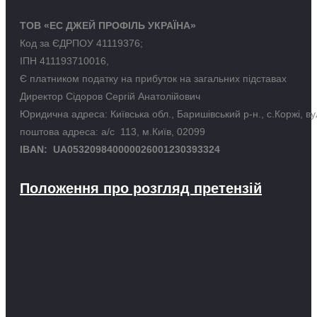
ТОВ «ЕС ДЖЕЙ ПРОФІЛЬ УКРАЇНА»
Код за ЄДРПОУ 41119376;
ІПН 411193710016,
Є платником податку на прибуток на загальних підставах
Директор Сідоров Сергій Анатолійович
Юридична адреса: Київська обл., Баришівський р-н., с.Коржі, в
поштова адреса: а/с 113, м.Київ, 02099
IBAN: UA053209840000026001230393324
Положення про розгляд претензій