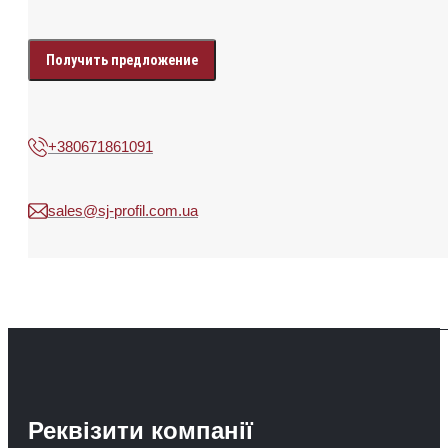
Enter
your
data
+380671861091
sales@sj-profil.com.ua
Реквізити компанії