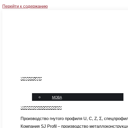
Перейти к содержанию
Facebook
Instagram
YouTube
Linkedin
sales@sj-profil.com.ua
+38 067-333-66-77
Блог
Контакты
Виджет_рус
язык
МОВА
Микровиджет шапка укр
Производство гнутого профиля U, C, Z, Σ, спецпрофи
Компания SJ Profil – производство металлоконструкц