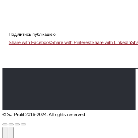
Поділитись публікацією
Share with Facebook
Share with Pinterest
Share with LinkedIn
Sha
© SJ Profil 2016-2024. All rights reserved