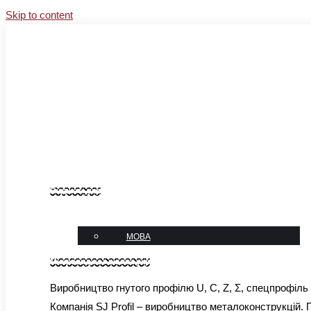
Skip to content
Facebook
Instagram
YouTube
Linkedin
sales@sj-profil.com.ua
+38 067-333-66-77
Блог
Контакти
Виджет_укр
мова
МОВА
Микровиджет шапка укр
Виробництво гнутого профілю U, C, Z, Σ, спецпрофіль
Компанія SJ Profil – виробництво металоконструкцій.