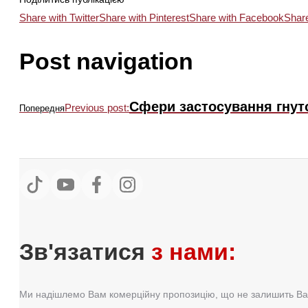
Share with Twitter
Share with Pinterest
Share with Facebook
Share
Post navigation
Сфери застосування гнуто
Previous post:
Попередня
Зв'язатися
з нами:
Ми надішлемо Вам комерційну пропозицію, що не залишить Ва