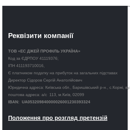
Реквізити компанії
ТОВ «ЕС ДЖЕЙ ПРОФІЛЬ УКРАЇНА»
Код за ЄДРПОУ 41119376;
ІПН 411193710016,
Є платником податку на прибуток на загальних підставах
Директор Сідоров Сергій Анатолійович
Юридична адреса: Київська обл., Баришівський р-н., с.Коржі, в
поштова адреса: а/с 113, м.Київ, 02099
IBAN: UA053209840000026001230393324
Положення про розгляд претензій